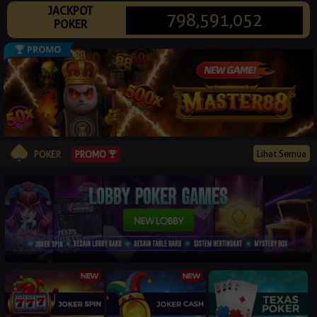
JACKPOT
© 2026 majupk88.com. All Rights Reserved | 18+
798,591,052
POKER
Lihat Semua
PROMO
POKER