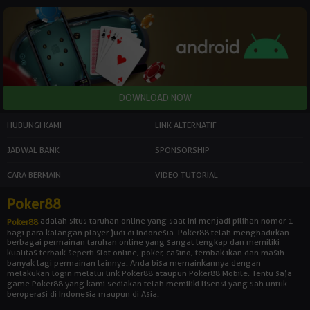
HUBUNGI KAMI
LINK ALTERNATIF
JADWAL BANK
SPONSORSHIP
CARA BERMAIN
VIDEO TUTORIAL
Poker88
adalah situs taruhan online yang saat ini menjadi pilihan nomor 1
Poker88
bagi para kalangan player judi di Indonesia. Poker88 telah menghadirkan
berbagai permainan taruhan online yang sangat lengkap dan memiliki
kualitas terbaik seperti slot online, poker, casino, tembak ikan dan masih
banyak lagi permainan lainnya. Anda bisa memainkannya dengan
melakukan login melalui link Poker88 ataupun Poker88 Mobile. Tentu saja
game Poker88 yang kami sediakan telah memiliki lisensi yang sah untuk
beroperasi di Indonesia maupun di Asia.