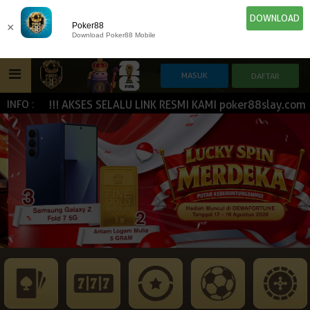
DOWNLOAD
×
Poker88
Download Poker88 Mobile
H !!! AKSES SELALU LINK RESMI KAMI poker88slay.com | pk8
INFO :
HOME
IDN E-LOTTERY
POKER
SLOT GAME
NEW
NEW
SPORTBOOK
LIVE CASINO
IDNLIVE
NEW
ESPORTS
TOGEL
ARCADE
NEW
NEW
NEW
TEMBAK IKAN
IDNRAFFLE
IDNTRADE