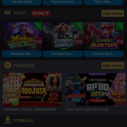
Satoshi Spins
Psycho Heroes
Tipsy Yeti ...
PGSOFT
Lihat Semua
PROMO
Monkeys Wil...
Tornado Ram...
Zombie Blas...
Lihat Semua
PROMOTION
TURNAMEN SPECIAL KEMERDEKAAN
CASH DROP GAME EKSKLUSIF
DOWNLOAD