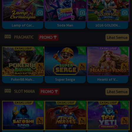
Lamp of Cor...
Soda Man
2026 GOLDEN...
PRAGMATIC
Lihat Semua
PROMO
Poker88 Mah...
Super Serge
Hearts of V...
SLOT MANIA
Lihat Semua
PROMO