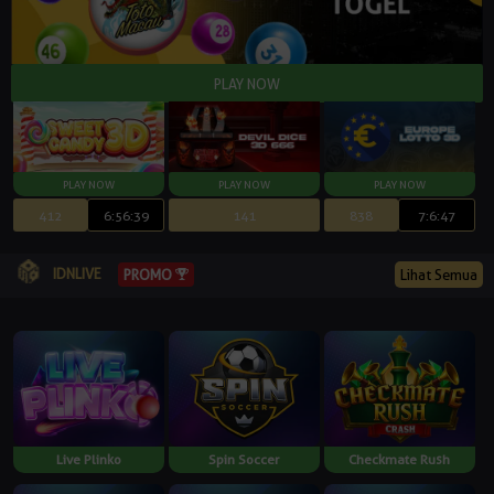
412
6:56:38
141
838
7:6:46
IDNLIVE
Lihat Semua
PROMO
Live Plinko
Spin Soccer
Checkmate Rush