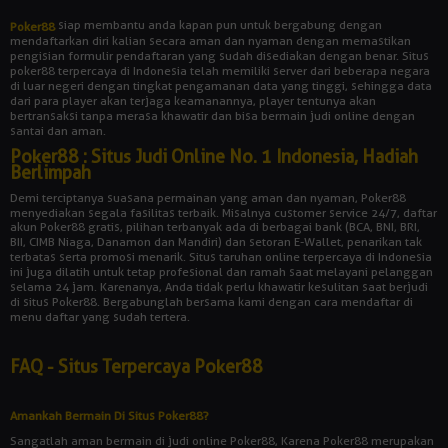
siap membantu anda kapan pun untuk bergabung dengan
Poker88
mendaftarkan diri kalian secara aman dan nyaman dengan memastikan
pengisian formulir pendaftaran yang sudah disediakan dengan benar. Situs
poker88 terpercaya di Indonesia telah memiliki server dari beberapa negara
di luar negeri dengan tingkat pengamanan data yang tinggi, sehingga data
dari para player akan terjaga keamanannya, player tentunya akan
bertransaksi tanpa merasa khawatir dan bisa bermain judi online dengan
santai dan aman.
Poker88 : Situs Judi Online No. 1 Indonesia, Hadiah
Berlimpah
Demi terciptanya suasana permainan yang aman dan nyaman, Poker88
menyediakan segala fasilitas terbaik. Misalnya customer service 24/7, daftar
akun Poker88 gratis, pilihan terbanyak ada di berbagai bank (BCA, BNI, BRI,
BII, CIMB Niaga, Danamon dan Mandiri) dan setoran E-Wallet, penarikan tak
terbatas serta promosi menarik. Situs taruhan online terpercaya di Indonesia
ini juga dilatih untuk tetap profesional dan ramah saat melayani pelanggan
selama 24 jam. Karenanya, Anda tidak perlu khawatir kesulitan saat berjudi
di situs Poker88. Bergabunglah bersama kami dengan cara mendaftar di
menu daftar yang sudah tertera.
FAQ - Situs Terpercaya Poker88
Amankah Bermain Di Situs Poker88?
Sangatlah aman bermain di judi online Poker88, Karena Poker88 merupakan